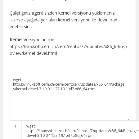
Çalıştığınız
agent
sizden
kernel
versiyonu yüklemenizi
isterse aşağıda yer alan
kernel
versiyonu ile download
edebilirsiniz.
Kernel
Versiyonları için:
https://linuxsoft.cern.ch/cern/centos/7/updates/x86_64/rep
oview/kernel-devel.html
1
wget
https
:
//linuxsoft.cern.ch/cern/centos/7/updates/x86_64/Packages
devel-3.10.0-1127.19.1.el7.x86_64.rpm