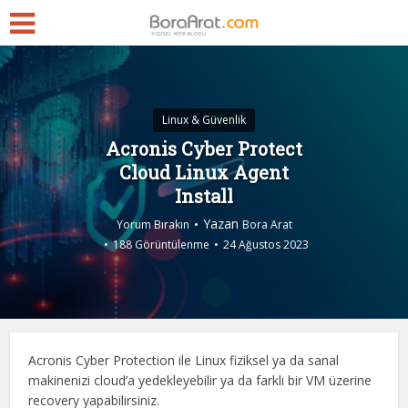
Linux & Güvenlik
Acronis Cyber Protect
Cloud Linux Agent
Install
Yazan
Yorum Bırakın
Bora Arat
188 Görüntülenme
24 Ağustos 2023
Acronis Cyber Protection ile Linux fiziksel ya da sanal
makinenizi cloud’a yedekleyebilir ya da farklı bir VM üzerine
recovery yapabilirsiniz.