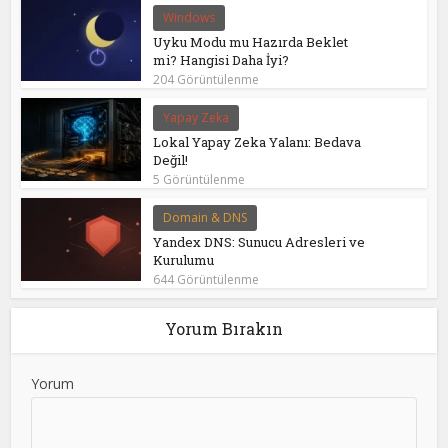
Windows
Uyku Modu mu Hazırda Beklet
mi? Hangisi Daha İyi?
204 Görüntülenme
Yapay Zeka
Lokal Yapay Zeka Yalanı: Bedava
Değil!
5 Görüntülenme
Domain & DNS
Yandex DNS: Sunucu Adresleri ve
Kurulumu
644 Görüntülenme
Yorum Bırakın
Yorum