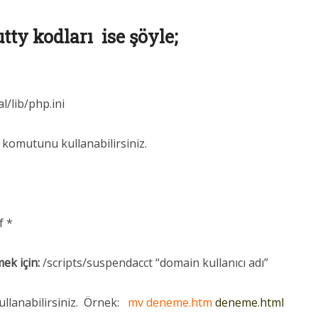
tty kodları ise şöyle;
l/lib/php.ini
 komutunu kullanabilirsiniz.
 *
ek için:
/scripts/suspendacct “domain kullanıcı adı”
lanabilirsiniz. Örnek:
mv deneme.htm
deneme.html