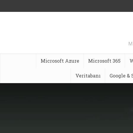
Mi
Microsoft Azure
Microsoft 365
W
Veritabanı
Google &