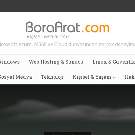
crosoft Azure, M365 ve Cloud dünyasından gerçek deneyim
indows
Web Hosting & Sunucu
Linux & Güvenli
 Sosyal Medya
Teknoloji
Kişisel & Yaşam
Hak