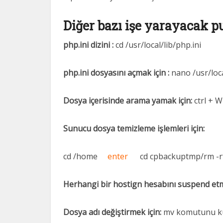
Diğer bazı işe yarayacak pu
php.ini dizini :
cd /usr/local/lib/php.ini
php.ini dosyasını açmak için :
nano /usr/loca
Dosya içerisinde arama yamak için:
ctrl + W
Sunucu dosya temizleme işlemleri için:
cd /home
enter
cd cpbackuptmp/rm -rf
Herhangi bir hostign hesabını suspend etm
Dosya adı değiştirmek için:
mv komutunu kul