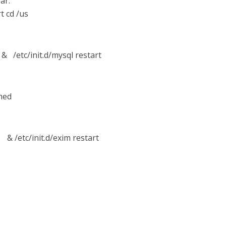
ar.
rt cd /us
& /etc/init.d/mysql restart
med
 & /etc/init.d/exim restart