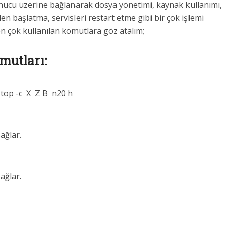
nucu üzerine bağlanarak dosya yönetimi, kaynak kullanımı,
 başlatma, servisleri restart etme gibi bir çok işlemi
n çok kullanılan komutlara göz atalım;
mutları:
 top -c X Z B n20 h
ağlar.
ağlar.