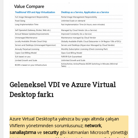
Geleneksel VDI ve Azure Virtual
Desktop farkı
Azure Virtual Desktop’ta yalnızca bu yapı altında çalışan
VM’lerin yönetiminden sorumlusunuz;
network
,
sanallaştırma
ve
security
gibi katmanları Microsoft yönettiği