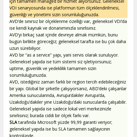
için tamamen managed bir hizmet alıyorsunuz. Geleneksel
VDI senaryosunda ise platformun tüm ölçeklendirilmesi,
güvenliği ve yönetimi sizin sorumluluğunuzda.
AVD’de sınırsız bir ölçeklenme özelliği var, geleneksel VDI’da
ise kendi kaynak ve donanımınızla sınırlısınız.
AVD’yi birkaç saat içinde devreye almak mümkün, bunu
bugün birlikte göreceğiz; geleneksel tarafta ise bu çok daha
uzun sürebiliyor.
AVD bir “as a service” yapı, yani servis olarak sunuluyor.
Geleneksel yapıda ise tüm sistemi siz işletiyorsunuz;
uptime, güvenlik ve yedeklilik tamamen sizin
sorumluluğunuzda.
AVD, istediğiniz zaman farklı bir region tercih edebileceğiniz
bir yapı. Global bir şirketle çalışıyorsanız, ABD’deki çalışanlar
Amerika sunucularında, Avrupa’dakiler Avrupa’da,
Uzakdoğu’dakiler yine Uzakdoğu’daki sunucularda çalışabilir.
Geleneksel yapıda ise sadece lokal veri merkezinizle
sınırlısınız; burada ciddi bir ölçek farkı var.
SLA
tarafında Microsoft yüzde 99,99 garanti veriyor;
geleneksel yapıda ise bu SLA tamamen sağlayıcının
kontrolünde.