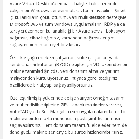
Azure Virtual Desktop’u en basit haliyle, bulut üzerinde
çalışan bir Windows deneyimi olarak tanımlayabiliriz. Şirket
içi kullanıcıların çoklu oturum, yani
multi-session
desteğiyle
Microsoft 365 ve tüm Windows uygulamalarını
RDP
ya da
tarayıcı üzerinden kullanabildiği bir Azure servisi. Lokasyon
bağımsız, cihaz bağımsız, zamandan bağımsız erişim
sağlayan bir mimari diyebiliriz kısaca.
Özellikle çağrı merkezi çalışanları, şube çalışanları ya da
kendi cihazını kullanan (BYOD) ekipler için VDI üzerinden bir
makine tanımladığınızda, yeni donanım alma ve yatırım
maliyetinden kurtuluyorsunuz. İhtiyaca göre istediğiniz
özelliklerde bir altyapı sağlayabiliyorsunuz.
Özelleştirilmiş iş yüklerinde de işe yarıyor: örneğin tasarım
ve mühendislik ekiplerine
GPU
tabanlı makineler vererek,
AutoCAD ya da 3ds Max gibi çizim uygulamalarında tek bir
makineyi birden fazla mühendisin paylaşımlı kullanmasını
sağlayabilirsiniz. Hem donanım tasarrufu elde eder hem de
daha güçlü makine serileriyle bu süreci hızlandırabilirsiniz.